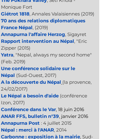
The Pokhara Valley
, Seti Khola -
Monique Fort
Giétrot 1818
, Annales Valaisiennes (2019)
70 ans des relations diplomatiques
France Népal
, (2019)
Annapurna l'affaire Herzog
,
Sigayret
Rapport intervention au Népal
,
"Eric
Zipper (2015)
Yatra
,
"Nepal, always my second home"
(Feb. 2019)
Une conférence solidaire sur le
Népal
(Sud-Ouest, 2017)
A la découverte du Népal
(la provence,
24/02/2017)
Le Népal a besoin d'aide
(conférence
Izon, 2017)
Conférence dans le Var
, 18 juin 2016
ANAR FFS, bulletin n°39
, janvier 2016
Annapurna Post
: 4 juillet 2015
Népal : merci à l'ANAR
, 2014
Carbonne : exposition à la mairie
, Sud-