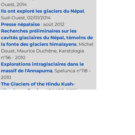
Ouest, 2014
Ils ont exploré les glaciers du Népal
,
Sud-Ouest, 02/01/2014
Presse népalaise
: août 2012
Recherches préliminaires sur les
cavités glaciaires du Népal, témoins de
la fonte des glaciers himalayens
,
Michel
Douat, Maurice Duchêne, Karstologia
n°56 - 2010
Explorations intraglaciaires dans le
massif de l'Annapurna
,
Spelunca n°118 -
2010
The Glaciers of the Hindu Kush-
Himalayan Region
, ICIMOD, 2010
Icy matters
, The Kathmandu Post,
janvier 2010
Water storage
, ICIMOD, 2009
Glacier caves
, Maurice Duchêne,
ICIMOD, 2009
Tourisme d'aventure durable et